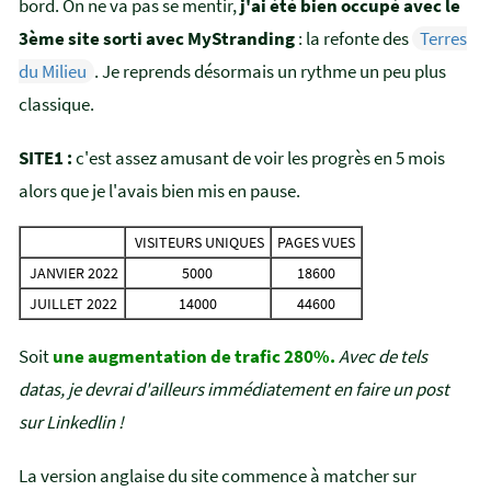
bord. On ne va pas se mentir,
j'ai été bien occupé avec le
3ème site sorti avec MyStranding
: la refonte des
Terres
du Milieu
. Je reprends désormais un rythme un peu plus
classique.
SITE1 :
c'est assez amusant de voir les progrès en 5 mois
alors que je l'avais bien mis en pause.
VISITEURS UNIQUES
PAGES VUES
JANVIER 2022
5000
18600
JUILLET 2022
14000
44600
Soit
une augmentation de trafic 280%.
Avec de tels
datas, je devrai d'ailleurs immédiatement en faire un post
sur Linkedlin !
La version anglaise du site commence à matcher sur